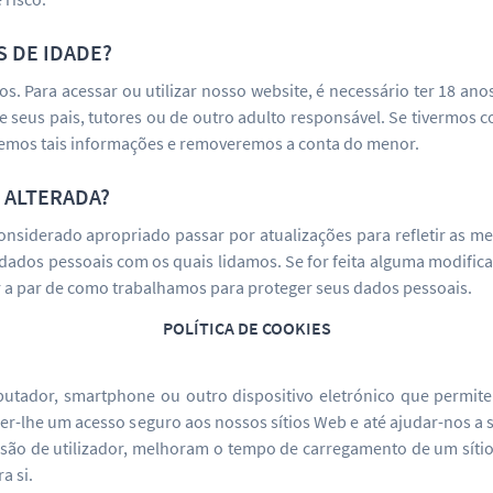
 DE IDADE?
 Para acessar ou utilizar nosso website, é necessário ter 18 anos 
 de seus pais, tutores ou de outro adulto responsável. Se tiverm
aremos tais informações e removeremos a conta do menor.
 ALTERADA?
considerado apropriado passar por atualizações para refletir as m
 dados pessoais com os quais lidamos. Se for feita alguma modifi
r a par de como trabalhamos para proteger seus dados pessoais.
POLÍTICA DE COOKIES
tador, smartphone ou outro dispositivo eletrónico que permite 
er-lhe um acesso seguro aos nossos sítios Web e até ajudar-nos a s
ssão de utilizador, melhoram o tempo de carregamento de um sítio
a si.