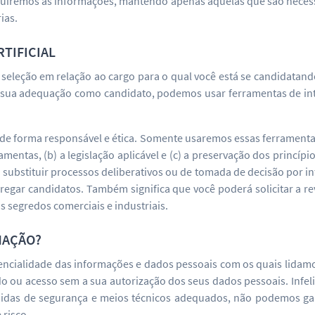
luiremos as informações, mantendo apenas aquelas que são necessá
ias.
RTIFICIAL
 seleção em relação ao cargo para o qual você está se candidatan
r sua adequação como candidato, podemos usar ferramentas de intel
de forma responsável e ética. Somente usaremos essas ferramenta
mentas, (b) a legislação aplicável e (c) a preservação dos princípi
) substituir processos deliberativos ou de tomada de decisão por in
egregar candidatos. Também significa que você poderá solicitar a r
 segredos comerciais e industriais.
MAÇÃO?
ncialidade das informações e dados pessoais com os quais lidamos
o ou acesso sem a sua autorização dos seus dados pessoais. Infeli
didas de segurança e meios técnicos adequados, não podemos gar
 risco.