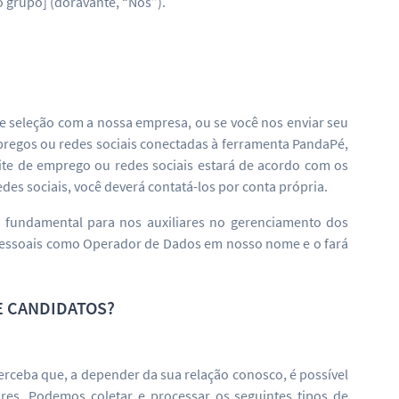
rupo] (doravante, “Nós”).
de seleção com a nossa empresa, ou se você nos enviar seu
mpregos ou redes sociais conectadas à ferramenta PandaPé,
ite de emprego ou redes sociais estará de acordo com os
es sociais, você deverá contatá-los por conta própria.
 fundamental para nos auxiliares no gerenciamento dos
pessoais como Operador de Dados em nosso nome e o fará
E CANDIDATOS?
erceba que, a depender da sua relação conosco, é possível
es. Podemos coletar e processar os seguintes tipos de