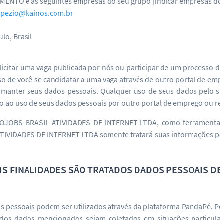
 e as seguintes empresas do seu grupo [indicar empresas do g
spezio@kainos.com.br
lo, Brasil
solicitar uma vaga publicada por nós ou participar de um processo 
aso de você se candidatar a uma vaga através de outro portal de e
de manter seus dados pessoais. Qualquer uso de seus dados pelo s
 ao uso de seus dados pessoais por outro portal de emprego ou red
NFOJOBS BRASIL ATIVIDADES DE INTERNET LTDA, como ferramenta
TIVIDADES DE INTERNET LTDA somente tratará suas informações 
AIS FINALIDADES SÃO TRATADOS DADOS PESSOAIS D
dos pessoais podem ser utilizados através da plataforma PandaPé. P
os dados mencionados sejam coletados em situações particular