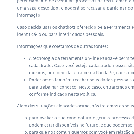
gerenciamento de eventuais processos de recrutamento e 
uma vaga deste tipo, e poderá se recusar a participar 
informação.
Caso decida usar os chatbots oferecido pela Ferramenta P
identificá-lo ou para inferir dados pessoais.
Informações que coletamos de outras fontes:
A tecnologia da ferramenta on-line PandaPé permite
cadastrado. Caso você esteja cadastrado nesses si
que nós, por meio da ferramenta PandaPé, não somos 
Poderíamos também receber seus dados pessoais de
para trabalhar conosco. Neste caso, entraremos e
conforme indicado nesta Política.
Além das situações elencadas acima, nós tratamos os seus
para avaliar a sua candidatura e gerir o processo
podem estar disponíveis no futuro, e que podem ser 
para que nos comuniquemos com você em relação aos