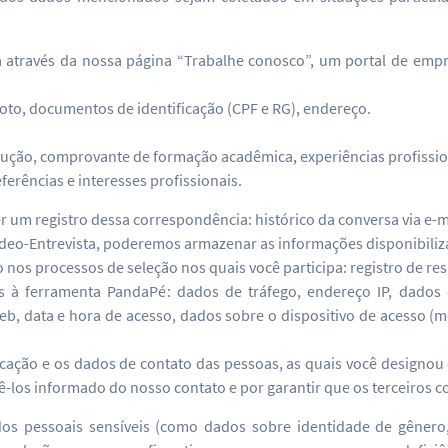
 através da nossa página “Trabalhe conosco”, um portal de empr
foto, documentos de identificação (CPF e RG), endereço.
trução, comprovante de formação acadêmica, experiências profissi
ferências e interesses profissionais.
um registro dessa correspondência: histórico da conversa via e-m
deo-Entrevista, poderemos armazenar as informações disponibiliz
s processos de seleção nos quais você participa: registro de resu
s à ferramenta PandaPé: dados de tráfego, endereço IP, dados 
, data e hora de acesso, dados sobre o dispositivo de acesso (mo
ação e os dados de contato das pessoas, as quais você designou 
tê-los informado do nosso contato e por garantir que os terceiros
s pessoais sensíveis (como dados sobre identidade de gênero, 