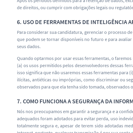
Após os períodos definidos para a retenção de dados, exc
de direitos, ou cumprir com obrigações legais ou regulatór
6. USO DE FERRAMENTAS DE INTELIGÊNCIA A
Para considerar sua candidatura, gerenciar o processo de
que podem se tornar disponíveis no futuro e para avalia
seus dados.
Quando optarmos por usar essas ferramentas, o faremos 
(a) os usos permitidos pelos desenvolvedores dessas ferra
isso significa que não usaremos essas ferramentas para (i
ilícitas, antiéticas ou impróprias, como discriminar ou s
observados para que ela tenha sido tomada, observados os
7. COMO FUNCIONA A SEGURANÇA DA INFOR
Nós nos preocupamos em garantir a segurança e a confide
adequados foram adotados para evitar perda, uso indevid
totalmente segura e, apesar de terem sido adotadas me
Internet, portanto, qualquer transmissão é por sua conta e