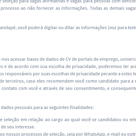
seleção para vagas afirmativas e vagas para pessoas com deficiê
do processo ao não fornecer as informações. Todas as demais vaga
andapé, você poderá digitar ou ditar as informações (voz para te
-nos acessar bases de dados de CV de portais de emprego, univers
tes e de acordo com sua escolha de privacidade, poderemos ter ac
responsáveis por suas escolhas de privacidade perante a estes ter
 terceiros, caso eles recomendem você como candidato para a n
m contato com você e através de seu consentimento, e consequen
 dados pessoais para as seguintes finalidades:
 de seleção em relação ao cargo ao qual você se candidatou ou e
de seu interesse.
 nossos processos de seleção, seja por WhatsApp, e-mail ou outr