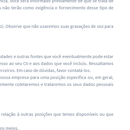
ncia. Você será informado previamente de que se trata de
s não terão como exigência o fornecimento desse tipo de
xto). Observe que não usaremos suas gravações de voz para
idades e outras fontes que você eventualmente pode estar
esso ao seu CV e aos dados que você incluiu. Ressaltamos
ceiros. Em caso de dúvidas, favor contatá-los.
ossa empresa para uma posição específica ou, em geral,
temente coletaremos e trataremos os seus dados pessoais
m relação à outras posições que temos disponíveis ou que
os meios.