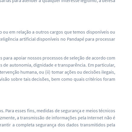
rias para atender a qualquer interesse legítimo, a defesa
do ou em relação a outros cargos que temos disponíveis ou
igência artificial disponíveis no Pandapé para processar
s para apoiar nossos processos de seleção de acordo com
os de autonomia, dignidade e transparência. Em particular,
tervenção humana, ou (ii) tomar ações ou decisões ilegais,
evisão sobre tais decisões, bem como quais critérios foram
. Para esses fins, medidas de segurança e meios técnicos
zmente, a transmissão de informações pela Internet não é
antir a completa segurança dos dados transmitidos pela