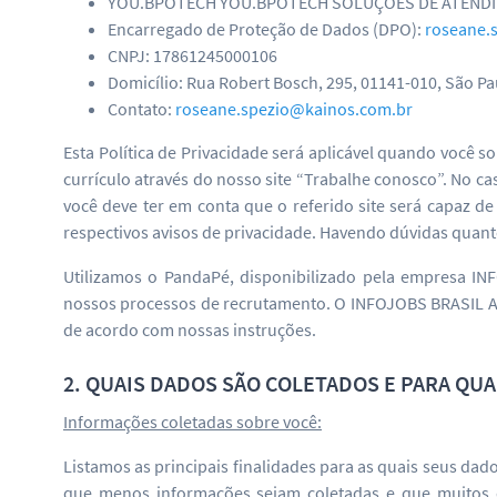
YOU.BPOTECH YOU.BPOTECH SOLUÇÕES DE ATENDIMENTO
Encarregado de Proteção de Dados (DPO):
roseane.
CNPJ: 17861245000106
Domicílio: Rua Robert Bosch, 295, 01141-010, São Pau
Contato:
roseane.spezio@kainos.com.br
Esta Política de Privacidade será aplicável quando você 
currículo através do nosso site “Trabalhe conosco”. No c
você deve ter em conta que o referido site será capaz 
respectivos avisos de privacidade. Havendo dúvidas quanto
Utilizamos o PandaPé, disponibilizado pela empresa I
nossos processos de recrutamento. O INFOJOBS BRASIL A
de acordo com nossas instruções.
2. QUAIS DADOS SÃO COLETADOS E PARA QU
Informações coletadas sobre você:
Listamos as principais finalidades para as quais seus da
que menos informações sejam coletadas e que muitos d